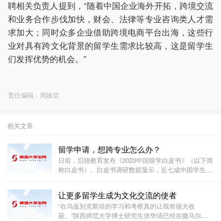
聘相关负责人提到，“随着中国企业海外开拓，跨境交流
和业务合作步伐加快，财会、法律等专业咨询类人才需
求加大；同时众多企业借助跨境电商平台出海，这些行
业对具有跨文化背景的留学生需求比较高，这是留学生
们发挥优势的机会。”
责任编辑：周姝芸
相关文章
留学申请，想跨专业怎么办？
日前，启德教育发布《2023中国留学白皮书》（以下简
称白皮书）。白皮书调研数据显示，近七成中国学生在
留学申请时有跨专业的想法。对学子来说，留学转专业
的考量因素有哪些？如何顺利收获心仪专业的录取信？
让更多留学生成为文化交流的使者
本报记者对话了几名中国学生和留学领域专业人士，
“在乌兹别克斯坦的学习和考察真的让我有很大收
获。”陕西师范大学博士研究生张华清已经在撒马尔罕