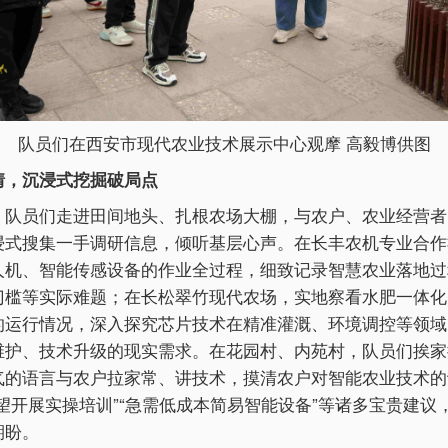
队员们在西安市现代农业技术展示中心观摩 高毅博供图
情，沉浸式挖掘破局点
，队员们走进田间地头、扎根农场大棚，与农户、农业经营者
浸式搜集一手调研信息，倾听基层心声。在长丰农机专业合作
人机、智能传感设备的作业全过程，细致记录智慧农业落地过
门槛等实际难题；在长松翠竹现代农场，实地察看水肥一体化
的运行情况，深入探究芯片技术在精准灌溉、环境调控等领域
维护、技术升级的现实需求。在花园村、内苑村，队员们挨家
气的语言与农户拉家常、讲技术，摸清农户对智能农业技术的
望开展实操培训”“急需低成本简易智能设备”等诸多宝贵建议
期盼。