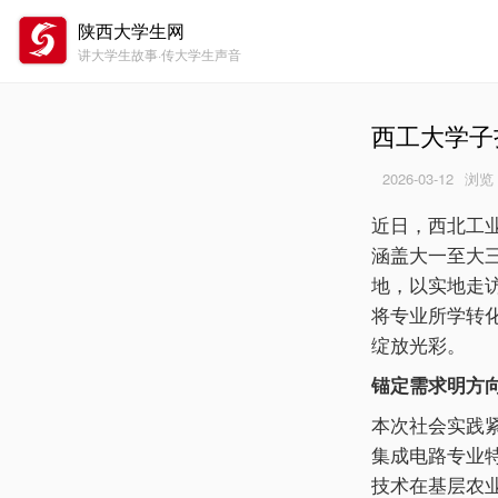
陕西大学生网
讲大学生故事·传大学生声音
西工大学子
2026-03-12
浏览
近日，西北工业
涵盖大一至大
地，以实地走
将专业所学转
绽放光彩。
锚定需求明方
本次社会实践紧
集成电路专业
技术在基层农