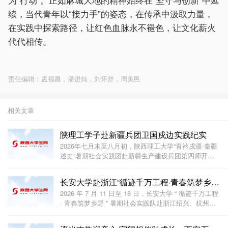
续，当代青年以“接力手”的姿态，在传承中汲取力量，
在实践中探索路
径，让红色血脉永不褪色，让文化薪火
代代相传。
责任编辑：孟福昌，潘进灿，刘怀舒，周美邑
相关文章
陕理工学子赴新疆兵团卫国戍边实践纪实
2026年七月末至八月初，陕西理工大学“青衿戍疆·秦疆
述史”暑期社会实践团赴新疆生产建设兵团第四师开
展“卫国戍边”主题社会实践。
长安大学赴浙江“循迹千万工程·青春筑梦乡野”暑期实
2026 年 7 月 11 日至 18 日，长安大学 “ 循迹千万工程
· 青春筑梦乡野 ” 暑期社会实践队赴浙江绍兴、杭州两
地，围绕 “ 千万工程 ” 实施成效与乡村振兴路径，深入
坡塘村、东浦黄酒小镇、绍兴博物馆、浙东运河博物