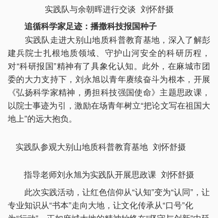
实践队与余朝晖进行交谈 刘怀舒摄
追循科学家足迹：播撒科技报国种子
实践队走进大别山地质科普教育基地，深入了解彭
建兵院士扎根地质领域、守护山河安全的科研历程，
对“科研报国”精神有了具象化认知。此外，在麻城市团
委的大力支持下，刘永旭以青年赓续奋斗为根本，开展
《弘扬科学家精神，勇担科技强国使命》主题思政课，
以院士事迹为引，激励在场青年树立“把论文写在祖国大
地上”的远大抱负。
实践队参观大别山地质科普教育基地 刘怀舒摄
指导老师刘永旭为实践队开展思政课 刘怀舒摄
此次实践活动，让红色信仰从“认知”变为“认同”，让
专业知识从“书本”走向大地，让文化传承从“口号”化
为“行动”。正如麻城大地的精神始终在“坚守与创新”中延