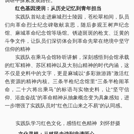
红色基因浸润：从历史记忆到青年担当
实践队首站走进麻城烈士陵园，苍松翠柏间，队员
们向革命烈士纪念碑敬献哀思，随后参观王树声纪念
馆、麻城革命纪念馆等场馆。锈迹斑斑的枪支、泛黄的
斗争文件，让队员们深切体会到革命先辈在绝境中坚守
信仰的精神
实践队在乘马会馆聆听讲解，深刻感悟到会馆承载
的红军精神、苏区精神以及大别山精神的时代内涵，这
不仅是史料中的文字，更是麻城以“多彩旅游路”激活红
色资源的精神内核。三条半枪纪念馆里“三条半枪闹革
命，二十六将出乘马”的标语与实物史料，让“坚守信
仰、浴血奋战”的革命精神从抽象概念变为具象感知，进
一步增强了实践队员对“红色江山来之不易”的认同感。
实践队学习红色文化，感悟红色精神 刘怀舒摄
文化寻根：从移民史诗到非遗匠心