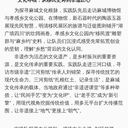
为探寻麻城文化根脉，实践队先后走访麻城博物馆
与孝感乡文化公园。在博物馆，新石器时代的陶器玉器
展现先民智慧，明清移民展区的族谱与迁徙图则铺开“湖
广填四川”的壮阔画卷。孝感乡文化公园内“移民渡”雕塑
群与“麻乡约”史料，让队员们沉浸式感受先辈拓荒创业
的坚韧，理解“乡愁”背后的文化认同。
非遗作为活态的文化遗产，是乡村振兴的重要资
源，是文化传承的重要实践。实践队走进三河口镇，寻
访市级非遗“三河剪纸”传承人刘锦荣，探寻传统技艺的
现代生命力。三河剪纸“扎根红土、记录生活”，是麻城
文化传承的载体。当地政府通过“非遗进课堂”等多种举
措，让“民间手艺”变为“文化IP”、让“老手艺”成为“新引
擎”，用现代视角挖掘传统价值，用多元平台扩大传播范
围，让非遗接上“地气”更接上“朝气”。