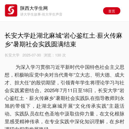
陕西大学生网
首页
讲大学生故事·传大学生声音
长安大学赴湖北麻城“岩心鉴红土·薪火传麻
乡”暑期社会实践圆满结束
长安大学
2025-07-30
浏览：
130 次
为深入学习贯彻习近平新时代中国特色社会主义思
想，积极响应党中央对当代青年“立大志、明大德、成大
才、担大任”的殷切期望，引领青年学生将理论学习与社
会实践紧密结合。2025年7月11日至18日，长安大学“岩
心鉴红土・薪火传麻乡”暑期社会实践队在指导教师刘永
旭的带领下，赴湖北麻城开展“文化传承实践”主题活
动。实践队员在红色圣地中汲取信仰力量，在文化根脉
里感受精神传承，在专业实践中深化知识理解，在乡村
调研中探索发展路径。