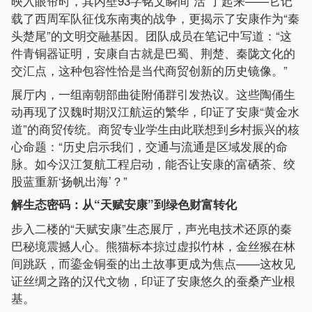
映入眼帘时，其内壁93字铭文瞬间“活”了起来——它记
载了西周军队征伐东南夷的战争，更揭示了安康作为“秦
头楚尾”的文明交融基因。团队成员在笔记中写道：“这
件青铜器证明，安康自古就是巴蜀、荆楚、秦陇文化的
交汇点，这种包容性恰是当代商贸创新的历史镜像。”
展厅内，一组南朝部曲徒附俑群引发热议。这些陶俑生
动再现了汉魏时期汉江航运的繁华，印证了安康“黄金水
道”的商贸传统。商贸专业学生由此联想到乡村振兴的核
心命题：“历史启示我们，交通与流通是区域发展的命
脉。如今汉江复航工程启动，能否让安康的富硒茶、绞
股蓝重新‘扬帆出海’？”
解生态密码：从“天赋安康”到绿色财富转化
步入二楼的“天赋安康”生态展厅，声光电技术还原的秦
巴秘境震撼人心。熊猫标本掠过虚拟竹林，金丝猴在林
间跳跃，而鎏金铜蚕的出土故事更成为焦点——这枚见
证丝绸之路的汉代文物，印证了安康悠久的蚕桑产业根
基。