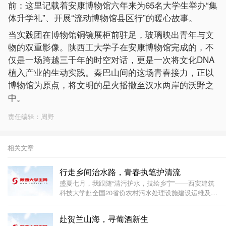
前：这里记载着安康博物馆六年来为65名大学生举办“集
体升学礼”、开展“流动博物馆县区行”的暖心故事。
当实践团在博物馆铜镜展柜前驻足，玻璃映出青年与文
物的双重影像。陕西工大学子在安康博物馆完成的，不
仅是一场跨越三千年的时空对话，更是一次将文化DNA
植入产业的生动实践。秦巴山间的这场青春接力，正以
博物馆为原点，将文明的星火播撒至汉水两岸的沃野之
中。
责任编辑：周野
相关文章
行走乡间治水路，青春执笔护清流
盛夏七月，我跟随“清污护水，技绘乡宁”——西安建筑
科技大学赴全国20省份农村污水处理设施建设运维及技
术效益调研暑期社会实践团队陕西分队走进城郊乡村，
开启了一场以水环境治理为主题的三下乡调研。走出安
赴贺兰山海，寻葡酒新生
稳的校园课堂，直面乡村真实的治水难题，短短几