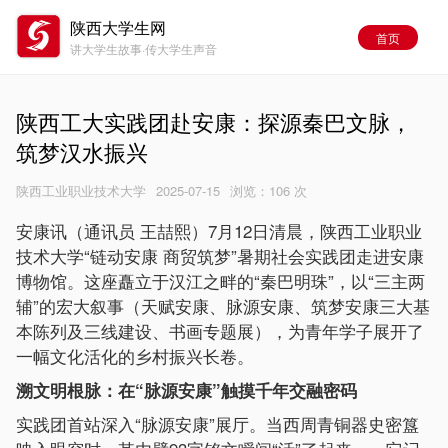
陕西大学生网
首页
讲大学生故事·传大学生声音
陕西工大实践团赴安康：探源秦巴文脉，
筑梦汉水振兴
陕西工业职业技术大学
2025-07-15
浏览：
106 次
安康讯（通讯员 王喆熙）7月12日清晨，陕西工业职业
技术大学“链动安康 商贸筑梦”暑期社会实践团走进安康
博物馆。这座矗立于汉江之畔的“秦巴明珠”，以“三主两
辅”的宏大叙事（天赋安康、脉源安康、筑梦安康三大基
本陈列及三线建设、书画专题展），为青年学子展开了
一幅文化活化的乡村振兴长卷。
溯文明根脉：在“脉源安康”触摸千年交融密码
实践团首站深入“脉源安康”展厅。当西周青铜器史密簋