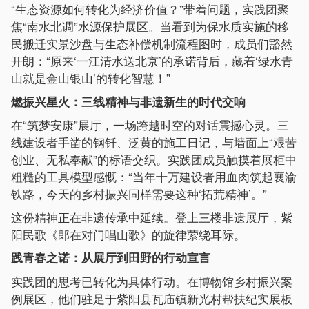
“生态资源如何转化为经济价值？”带着问题，实践团聚
焦“南水北调”水源保护展区。当看到为保水质实施的移
民搬迁实景沙盘与生态补偿机制流程图时，成员们豁然
开朗：“原来‘一江清水送北京’的承诺背后，藏着‘绿水青
山就是金山银山’的转化智慧！”
燃振兴星火：三线精神与非遗新生的时代交响
在“筑梦安康”展厅，一场跨越时空的对话震撼心灵。三
线建设者手凿的钢钎、泛黄的施工日记，与墙面上“艰苦
创业、无私奉献”的标语交织。实践团成员触摸着展柜中
粗糙的工具模型感慨：“当年十万建设者用血肉筑起襄渝
铁路，今天的乡村振兴同样需要这种‘拓荒精神’。”
这份精神正在非遗传承中延续。登上三楼非遗展厅，紫
阳民歌《郎在对门唱山歌》的旋律萦绕耳际。
践青春之诺：从展厅到田野的行动宣言
实践团的思考已转化为具体行动。在博物馆乡村振兴案
例展区，他们驻足于紫阳县瓦庙镇新光村帮扶纪实展板