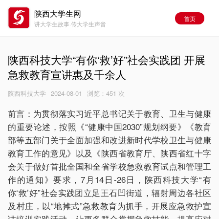
陕西大学生网
首页
讲大学生故事·传大学生声音
陕西科技大学“有你‘救’好”社会实践团 开展
急救教育宣讲惠及千余人
陕西科技大学
2024-08-01
浏览：
451 次
前言：为贯彻落实习近平总书记关于教育、卫生与健康
的重要论述，按照《“健康中国2030”规划纲要》《教育
部等五部门关于全面加强和改进新时代学校卫生与健康
教育工作的意见》以及《陕西省教育厅、陕西省红十字
会关于做好首批全国和全省学校急救教育试点和管理工
作的通知》要求，7月14日-26日，陕西科技大学“有
你‘救’好”社会实践团立足王石凹街道，辐射周边各社区
及村庄，以“地摊式”急救教育为抓手，开展应急救护宣
讲培训实践活动，让更多群众掌握急救技能，提高应对