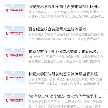
西安美术学院学子前往西安市融信社区开展实践活动
为深入落实文艺工作者“把论文写在祖国大地上”重要指
示精神，紧扣新时代基层社区治理工作部署。2026年7
月，西安美术学院设计艺术学院“众志绘城 美润社区”实
践服务团队走进西安市碑林区张家村街道融信社区，以
西交经金校企共建研究生培养基地
拾光巷老旧街巷墙面更新为载体，开展全民共创
西安交通大学经济与金融学院与高新金控集团共建研究
生协同培养基地 2025年10月14日，西安交通大学经济
与金学院与西安高新金融控股集团有限公司在秦创原西
安科创基金园成功举行研究生协同培养基地签约仪式。
青助乡村兴 | 黔山侗韵承非遗，青春耘梦振乡兴
经济与金融学院副院长温军教授与高新金控集团董事长
2025年8月，西北工业大学 “侗歌耘梦” 实践队怀揣文化
探索热忱，踏遍贵州山水，先后深入贵阳市与黔东南苗
族侗族自治州，开展一场文旅探索与非遗传承深度交织
的社会实践。漫步黎平县肇兴镇翘街古城，青石板路承
长安大学团队研发动态公路测载监管系统助力交通安全再
载着岁月痕迹，队员们俯身触摸历史与现代交融的
长安大学 团队 研发 动态公路测载监管系统 助力 交通
安全再升级 （供稿人：谢越，张方致） 车辆超载是威
胁道路交通安全的 “隐形杀手”—— 不仅大幅增加桥梁侧
翻、路面破损等事故风险，更曾引发多起重大人员伤亡
“法润乡土”社会实践队 西安培华学院学子下乡｜从周
事件。针对当前公路测载领域 “动态检测难、
西安培华学院学子下乡 ｜ 从周原文化中汲取 “ 三治融
合 ” 治理养分 为深入探究基层治理现代化路径，传承中